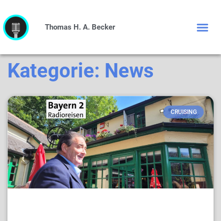
Thomas H. A. Becker
FAMI
WAHL WF 2
Kategorie: News
CRUISING