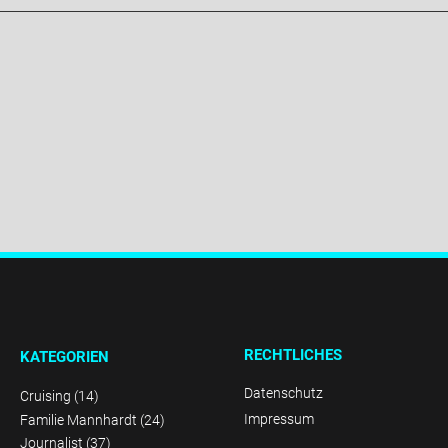
RECHTLICHES
KATEGORIEN
Datenschutz
Cruising
(14)
Impressum
Familie Mannhardt
(24)
Journalist
(37)