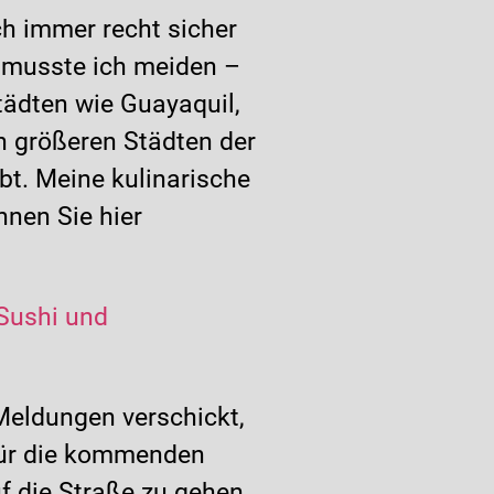
h immer recht sicher
 musste ich meiden –
tädten wie Guayaquil,
en größeren Städten der
bt. Meine kulinarische
nen Sie hier
-Sushi und
 Meldungen verschickt,
 für die kommenden
f die Straße zu gehen.