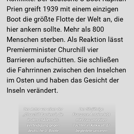
Prien greift 1939 mit einem einzigen
Boot die größte Flotte der Welt an, die
hier ankern sollte. Mehr als 800
Menschen sterben. Als Reaktion lässt
Premierminister Churchill vier
Barrieren aufschütten. Sie schließen
die Fahrrinnen zwischen den Inselchen
im Osten und haben das Gesicht der
Inseln verändert.
Der Autor vor einer der
Der 58-jährige
„Churchill Barriers“, die
Franzose Antoine lebt
in den 1940ern als
mit Frau und einer
Verteidigung gegen
Tochter in Kirkwall. Er
deutsche U-Boote
begleitete unseren