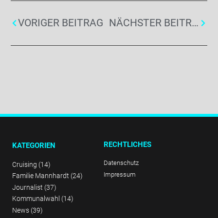
VORIGER BEITRAG
NÄCHSTER BEITRAG
RECHTLICHES
KATEGORIEN
Datenschutz
Cruising
(14)
Impressum
Familie Mannhardt
(24)
Journalist
(37)
Kommunalwahl
(14)
News
(39)